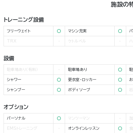
施設の
トレーニング設備
フリーウェイト
マシン充実
パ
TRX
ケトルベル
ハ
設備
駐車場あり（有料）
駐車場あり
駐
シャワー
更衣室・ロッカー
お
シャンプー
ボディソープ
岩
オプション
パーソナル
マンツーマン
加
EMSトレーニング
オンラインレッスン
食