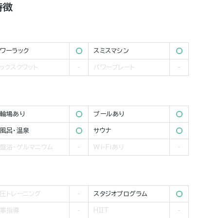
特徴
ワーラック
スミスマシン
ックスクワット
パワープレート
輪場あり
プールあり
風呂・温泉
サウナ
盤浴・ゲルマニウム
Wi-Fiあり
圧トレーニング
スタジオプログラム
事指導
HIIT