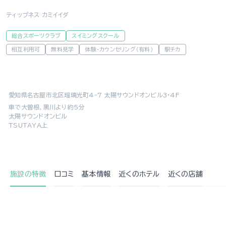
ティップネス カミイイダ
総合スポーツクラブ
スイミングスクール
相互利用可
無料見学
体験・カウンセリング（有料）
駅チカ
愛知県名古屋市北区瑠璃光町4-7 太陽サウンドオンビル3・4F
車で大曽根、黒川より約5分
太陽サウンドオンビル
TSUTAYA上
施設の特徴
口コミ
基本情報
近くの
ホテル
近くの店舗