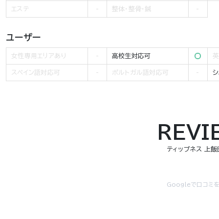
エステ
整体・整骨・鍼
ユーザー
女性専用エリアあり
高校生対応可
英
スペイン語対応可
ポルトガル語対応可
シ
REVI
ティップネス 上飯
Googleで口コミ