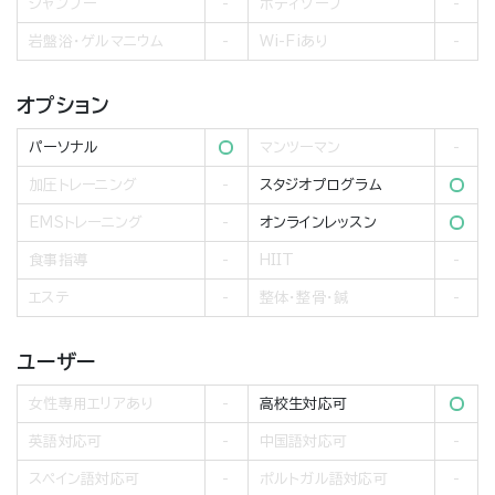
シャンプー
ボディソープ
岩盤浴・ゲルマニウム
Wi-Fiあり
オプション
パーソナル
マンツーマン
加圧トレーニング
スタジオプログラム
EMSトレーニング
オンラインレッスン
食事指導
HIIT
エステ
整体・整骨・鍼
ユーザー
女性専用エリアあり
高校生対応可
英語対応可
中国語対応可
スペイン語対応可
ポルトガル語対応可