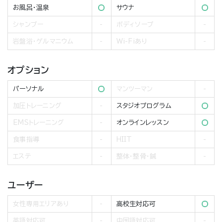
お風呂・温泉
サウナ
シャンプー
ボディソープ
岩盤浴・ゲルマニウム
Wi-Fiあり
オプション
パーソナル
マンツーマン
加圧トレーニング
スタジオプログラム
EMSトレーニング
オンラインレッスン
食事指導
HIIT
エステ
整体・整骨・鍼
ユーザー
女性専用エリアあり
高校生対応可
英語対応可
中国語対応可