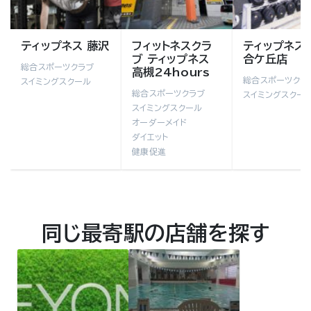
ティップネス 藤沢
フィットネスクラ
ティップネス
ブ ティップネス
合ケ丘店
総合スポーツクラブ
高槻24hours
総合スポーツクラ
スイミングスクール
総合スポーツクラブ
スイミングスクー
スイミングスクール
オーダーメイド
ダイエット
健康促進
同じ最寄駅の店舗を探す