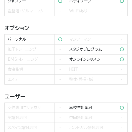
シャンプー
ボディソープ
岩盤浴・ゲルマニウム
Wi-Fiあり
オプション
パーソナル
マンツーマン
加圧トレーニング
スタジオプログラム
EMSトレーニング
オンラインレッスン
食事指導
HIIT
エステ
整体・整骨・鍼
ユーザー
女性専用エリアあり
高校生対応可
英語対応可
中国語対応可
スペイン語対応可
ポルトガル語対応可