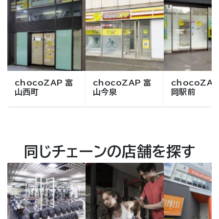
chocoZAP 富
chocoZAP 富
chocoZAP
山西町
山今泉
岡駅前
同じチェーンの店舗を探す