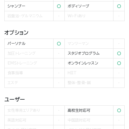
シャンプー
ボディソープ
岩盤浴・ゲルマニウム
Wi-Fiあり
オプション
パーソナル
マンツーマン
加圧トレーニング
スタジオプログラム
EMSトレーニング
オンラインレッスン
食事指導
HIIT
エステ
整体・整骨・鍼
ユーザー
女性専用エリアあり
高校生対応可
英語対応可
中国語対応可