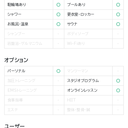
駐輪場あり
プールあり
シャワー
更衣室・ロッカー
お風呂・温泉
サウナ
シャンプー
ボディソープ
岩盤浴・ゲルマニウム
Wi-Fiあり
オプション
パーソナル
マンツーマン
加圧トレーニング
スタジオプログラム
EMSトレーニング
オンラインレッスン
食事指導
HIIT
エステ
整体・整骨・鍼
ユーザー