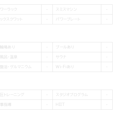
ワーラック
スミスマシン
ックスクワット
パワープレート
輪場あり
プールあり
風呂・温泉
サウナ
盤浴・ゲルマニウム
Wi-Fiあり
圧トレーニング
スタジオプログラム
事指導
HIIT