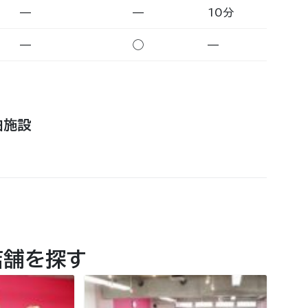
—
—
10分
—
◯
—
泊施設
店舗を探す