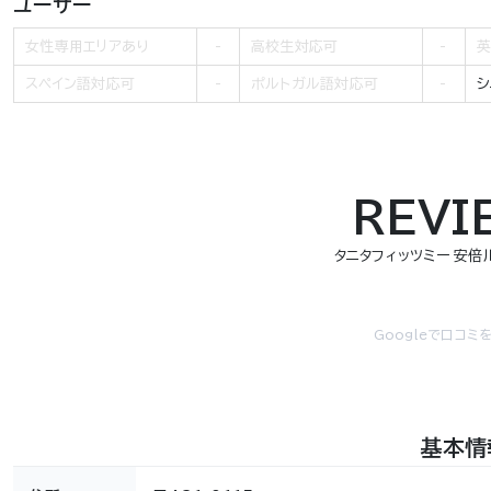
ユーザー
女性専用エリアあり
高校生対応可
英
スペイン語対応可
ポルトガル語対応可
シ
REVI
タニタフィッツミー 安倍
Googleで口コミ
基本情