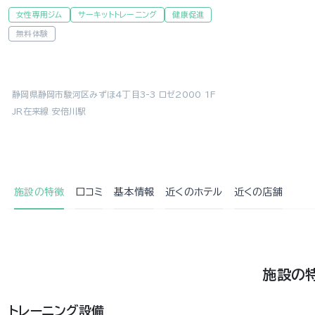
女性専用ジム
サーキットトレーニング
健康促進
無料体験
静岡県静岡市駿河区みずほ4丁目3-3 ロゼ2000 1F
JR在来線 安倍川駅
施設の特徴
口コミ
基本情報
近くの
ホテル
近くの店舗
施設の
トレーニング設備