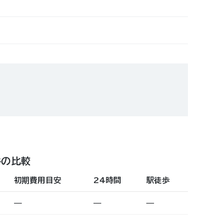
件の比較
初期費用目安
24時間
駅徒歩
—
—
—