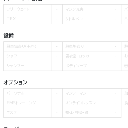
フリーウェイト
マシン充実
パ
TRX
ケトルベル
ハ
設備
駐車場あり（有料）
駐車場あり
駐
シャワー
更衣室・ロッカー
お
シャンプー
ボディソープ
岩
オプション
パーソナル
マンツーマン
加
EMSトレーニング
オンラインレッスン
食
エステ
整体・整骨・鍼