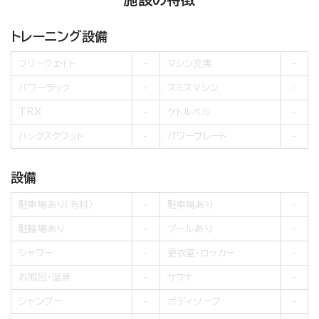
トレーニング設備
フリーウェイト
マシン充実
パワーラック
スミスマシン
TRX
ケトルベル
ハックスクワット
パワープレート
設備
駐車場あり（有料）
駐車場あり
駐輪場あり
プールあり
シャワー
更衣室・ロッカー
お風呂・温泉
サウナ
シャンプー
ボディソープ