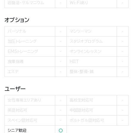
岩盤浴・ゲルマニウム
Wi-Fiあり
オプション
パーソナル
マンツーマン
加圧トレーニング
スタジオプログラム
EMSトレーニング
オンラインレッスン
食事指導
HIIT
エステ
整体・整骨・鍼
ユーザー
女性専用エリアあり
高校生対応可
英語対応可
中国語対応可
スペイン語対応可
ポルトガル語対応可
シニア歓迎