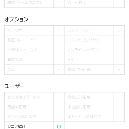
岩盤浴・ゲルマニウム
Wi-Fiあり
オプション
パーソナル
マンツーマン
加圧トレーニング
スタジオプログラム
EMSトレーニング
オンラインレッスン
食事指導
HIIT
エステ
整体・整骨・鍼
ユーザー
女性専用エリアあり
高校生対応可
英語対応可
中国語対応可
スペイン語対応可
ポルトガル語対応可
シニア歓迎