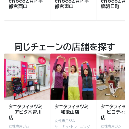
chocoZAP 宇
chocoZAP 宇
chocoZAP
都宮西口
都宮東口
橋朝日町
同じチェーンの店舗を探す
タニタフィッツミ
タニタフィッツミ
タニタフィッ
ー アピタ木曽川
ー 和歌山店
ー ピコティ
店
店
女性専用ジム
女性専用ジム
女性専用ジム
サーキットトレーニング