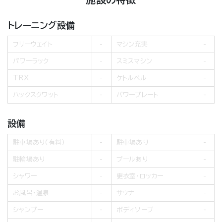
トレーニング設備
フリーウェイト
マシン充実
パワーラック
スミスマシン
TRX
ケトルベル
ハックスクワット
パワープレート
設備
駐車場あり（有料）
駐車場あり
駐輪場あり
プールあり
シャワー
更衣室・ロッカー
お風呂・温泉
サウナ
シャンプー
ボディソープ