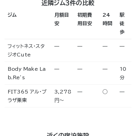
近隣ジム3件の比較
ジム
月額目
初期費
24
駅
安
用目安
時間
徒
歩
フィットネス・スタ
—
—
—
—
ジオCute
Body Make La
—
—
—
10
b.Re’s
分
FIT365 アル・プ
3,278
—
◯
—
ラザ栗東
円〜
近くの宿泊施設