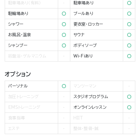
駐車場あり（有料）
駐車場あり
駐輪場あり
プールあり
シャワー
更衣室・ロッカー
お風呂・温泉
サウナ
シャンプー
ボディソープ
岩盤浴・ゲルマニウム
Wi-Fiあり
オプション
パーソナル
マンツーマン
加圧トレーニング
スタジオプログラム
EMSトレーニング
オンラインレッスン
食事指導
HIIT
エステ
整体・整骨・鍼