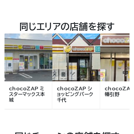
同じエリアの店舗を探す
chocoZAP ミ
chocoZAP シ
chocoZAP
スターマックス本
ョッピングパーク
幡引野
城
千代