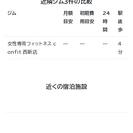
近隣ジム3件の比較
ジム
月額
初期費
24
駅
目安
用目安
時
徒
間
歩
女性専用フィットネス c
—
—
—
4
onfit 西新店
分
近くの宿泊施設