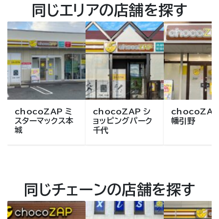
同じエリアの店舗を探す
chocoZAP ミ
chocoZAP シ
chocoZAP
スターマックス本
ョッピングパーク
幡引野
城
千代
同じチェーンの店舗を探す