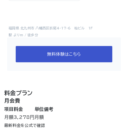
福岡県 北九州市 八幡西区折尾4-17-6 杣ビル 1F
駅 よりm / 徒歩分
無料体験はこちら
料金プラン
月会費
項目
料金
単位
備考
月額
3,278円
月額
最新料金を公式で確認