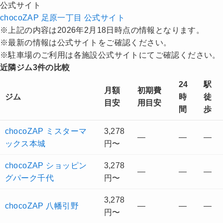
公式サイト
chocoZAP 足原一丁目 公式サイト
※上記の内容は2026年2月18日時点の情報となります。
※最新の情報は公式サイトをご確認ください。
※駐車場のご利用は各施設公式サイトにてご確認ください。
近隣ジム3件の比較
24
駅
月額
初期費
ジム
時
徒
目安
用目安
間
歩
chocoZAP ミスターマ
3,278
—
—
—
ックス本城
円〜
chocoZAP ショッピン
3,278
—
—
—
グパーク千代
円〜
3,278
chocoZAP 八幡引野
—
—
—
円〜