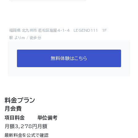
福岡県 北九州市 若松区塩屋4-1-4 LEGEND111 1F
駅 よりm / 徒歩分
無料体験はこちら
料金プラン
月会費
項目
料金
単位
備考
月額
3,278円
月額
最新料金を公式で確認