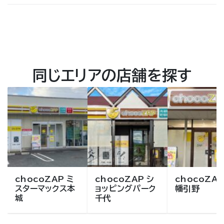
同じエリアの店舗を探す
chocoZAP ミ
chocoZAP シ
chocoZAP
スターマックス本
ョッピングパーク
幡引野
城
千代