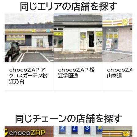
同じエリアの店舗を探す
chocoZAP ア
chocoZAP 松
chocoZAP
クロスガーデン松
江学園通
山奉還
江乃白
同じチェーンの店舗を探す