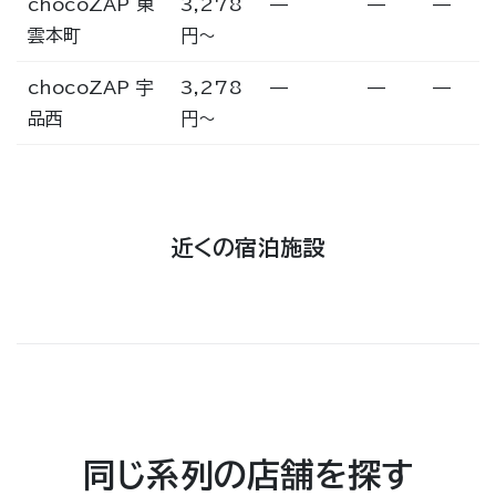
chocoZAP 東
3,278
—
—
—
雲本町
円〜
chocoZAP 宇
3,278
—
—
—
品西
円〜
近くの宿泊施設
同じ系列の店舗を探す