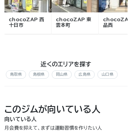
chocoZAP 西
chocoZAP 東
chocoZAP
十日市
雲本町
品西
近くのエリアを探す
鳥取県
島根県
岡山県
広島県
山口県
このジムが向いている人
向いている人
月会費を抑えて、まずは運動習慣を作りたい人