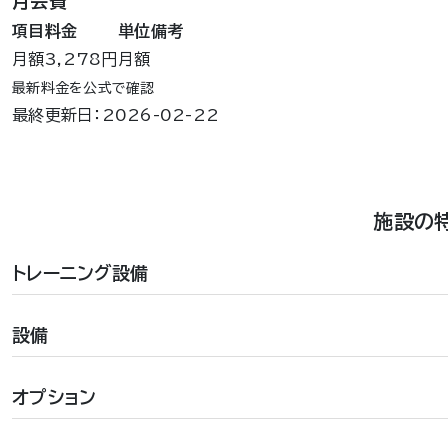
月会費
項目
料金
単位
備考
月額
3,278円
月額
最新料金を公式で確認
最終更新日：2026-02-22
施設の
トレーニング設備
設備
オプション