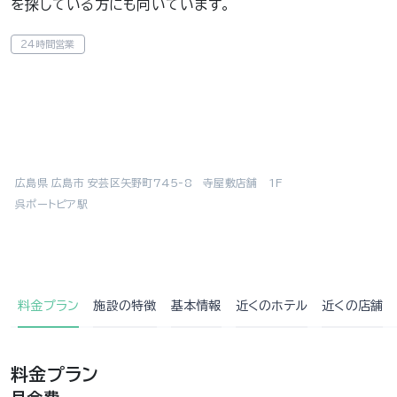
を探している方にも向いています。
24時間営業
広島県 広島市 安芸区矢野町745-8 寺屋敷店舗 1F
呉ポートピア駅
料金プラン
施設の特徴
基本情報
近くの
ホテル
近くの店舗
料金プラン