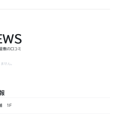
EWS
寺屋敷の口コミ
ません。
報
舗 1F