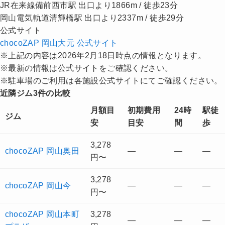
JR在来線備前西市駅 出口より1866m / 徒歩23分
岡山電気軌道清輝橋駅 出口より2337m / 徒歩29分
公式サイト
chocoZAP 岡山大元 公式サイト
※上記の内容は2026年2月18日時点の情報となります。
※最新の情報は公式サイトをご確認ください。
※駐車場のご利用は各施設公式サイトにてご確認ください。
近隣ジム3件の比較
月額目
初期費用
24時
駅徒
ジム
安
目安
間
歩
3,278
chocoZAP 岡山奥田
—
—
—
円〜
3,278
chocoZAP 岡山今
—
—
—
円〜
chocoZAP 岡山本町
3,278
—
—
—