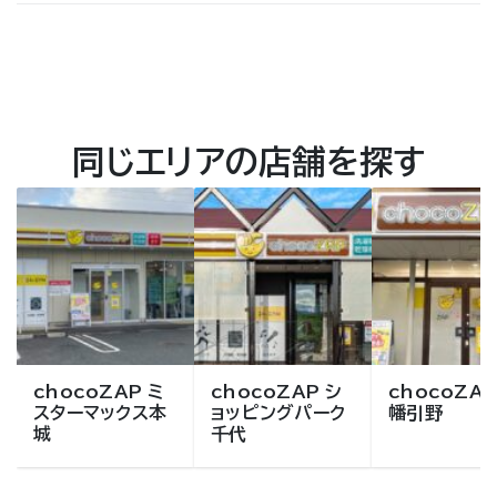
同じエリアの店舗を探す
chocoZAP ミ
chocoZAP シ
chocoZAP
スターマックス本
ョッピングパーク
幡引野
城
千代