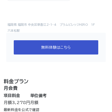
福岡県 福岡市 中央区草香江2-1-4 プラムビレッジHIRO 1F
六本松駅
無料体験はこちら
料金プラン
月会費
項目
料金
単位
備考
月額
3,278円
月額
最新料金を公式で確認