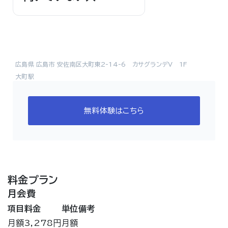
広島県 広島市 安佐南区大町東2-14-6 カサグランデV 1F
大町駅
無料体験はこちら
料金プラン
月会費
項目
料金
単位
備考
月額
3,278円
月額