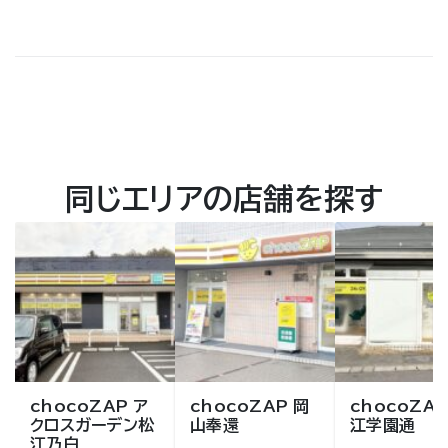
同じエリアの店舗を探す
chocoZAP ア
chocoZAP 岡
chocoZAP
クロスガーデン松
山奉還
江学園通
江乃白