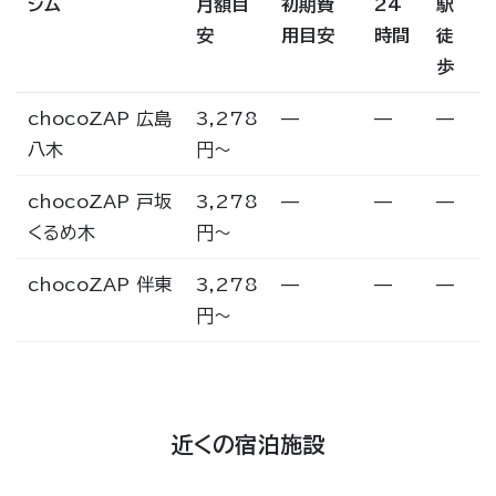
ジム
月額目
初期費
24
駅
安
用目安
時間
徒
歩
chocoZAP 広島
3,278
—
—
—
八木
円〜
chocoZAP 戸坂
3,278
—
—
—
くるめ木
円〜
chocoZAP 伴東
3,278
—
—
—
円〜
近くの宿泊施設