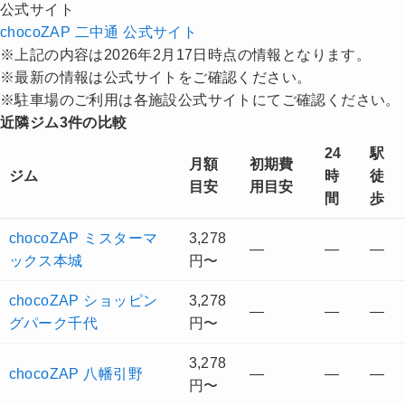
公式サイト
chocoZAP 二中通 公式サイト
※上記の内容は2026年2月17日時点の情報となります。
※最新の情報は公式サイトをご確認ください。
※駐車場のご利用は各施設公式サイトにてご確認ください。
近隣ジム3件の比較
24
駅
月額
初期費
ジム
時
徒
目安
用目安
間
歩
chocoZAP ミスターマ
3,278
—
—
—
ックス本城
円〜
chocoZAP ショッピン
3,278
—
—
—
グパーク千代
円〜
3,278
chocoZAP 八幡引野
—
—
—
円〜