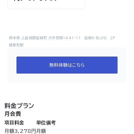
熊本県 上益城郡益城町 大字惣領1441-11 益城K BLD9 2F
健軍町駅
無料体験はこちら
料金プラン
月会費
項目
料金
単位
備考
月額
3,278円
月額