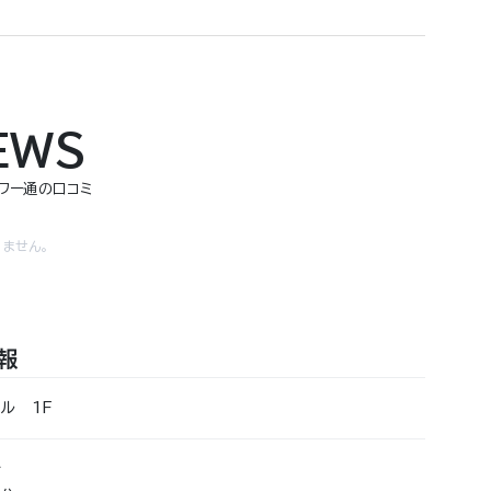
EWS
ャワー通の口コミ
ません。
報
ル 1F
分