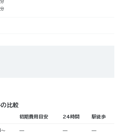
6分
7分
件の比較
初期費用目安
24時間
駅徒歩
円〜
—
—
—