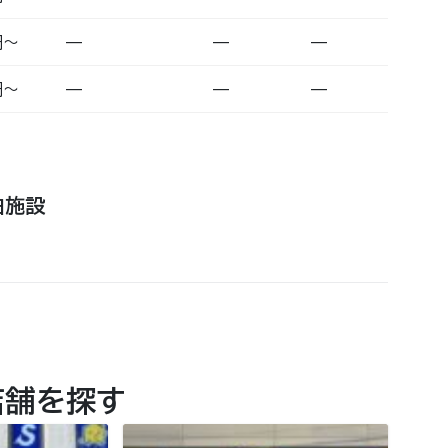
円〜
—
—
—
円〜
—
—
—
泊施設
店舗を探す