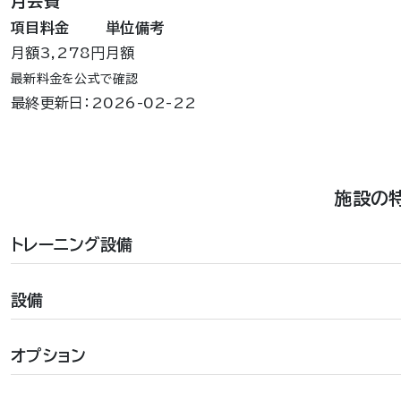
月会費
項目
料金
単位
備考
月額
3,278円
月額
最新料金を公式で確認
最終更新日：2026-02-22
施設の
トレーニング設備
設備
オプション