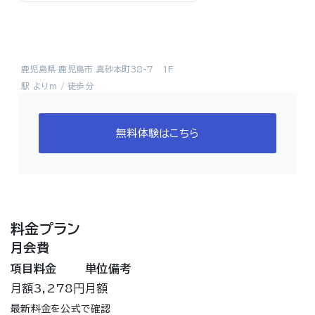
鹿児島県 鹿児島市 真砂本町38-7 1F
駅 よりm / 徒歩分
無料体験はこちら
料金プラン
月会費
項目
料金
単位
備考
月額
3,278円
月額
最新料金を公式で確認