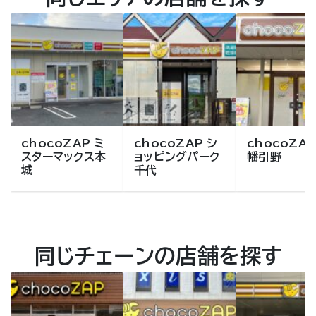
chocoZAP ミ
chocoZAP シ
chocoZAP
スターマックス本
ョッピングパーク
幡引野
城
千代
同じチェーンの店舗を探す