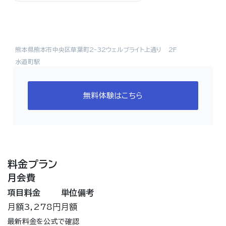
熊本県熊本市中央区草葉町2-32ウェルブライト上通り 2F
水道町駅
無料体験はこちら
料金プラン
月会費
項目
料金
単位
備考
月額
3,278円
月額
最新料金を公式で確認