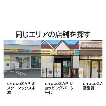
同じエリアの店舗を探す
chocoZAP ミ
chocoZAP シ
chocoZAP
スターマックス本
ョッピングパーク
幡引野
城
千代