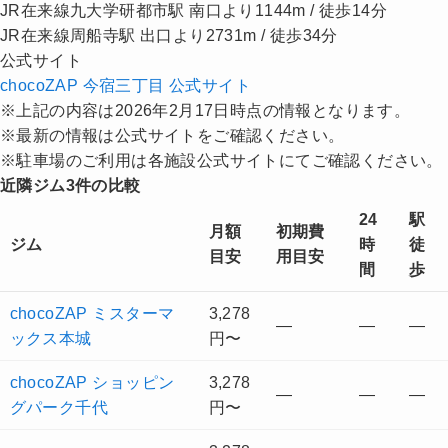
JR在来線九大学研都市駅 南口より1144m / 徒歩14分
JR在来線周船寺駅 出口より2731m / 徒歩34分
公式サイト
chocoZAP 今宿三丁目 公式サイト
※上記の内容は2026年2月17日時点の情報となります。
※最新の情報は公式サイトをご確認ください。
※駐車場のご利用は各施設公式サイトにてご確認ください。
近隣ジム3件の比較
24
駅
月額
初期費
ジム
時
徒
目安
用目安
間
歩
chocoZAP ミスターマ
3,278
—
—
—
ックス本城
円〜
chocoZAP ショッピン
3,278
—
—
—
グパーク千代
円〜