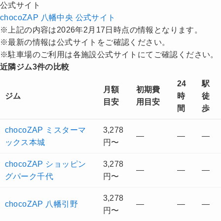
公式サイト
chocoZAP 八幡中央 公式サイト
※上記の内容は2026年2月17日時点の情報となります。
※最新の情報は公式サイトをご確認ください。
※駐車場のご利用は各施設公式サイトにてご確認ください。
近隣ジム3件の比較
24
駅
月額
初期費
ジム
時
徒
目安
用目安
間
歩
chocoZAP ミスターマ
3,278
—
—
—
ックス本城
円〜
chocoZAP ショッピン
3,278
—
—
—
グパーク千代
円〜
3,278
chocoZAP 八幡引野
—
—
—
円〜