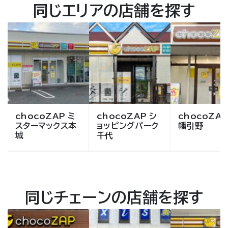
同じエリアの店舗を探す
chocoZAP ミ
chocoZAP シ
chocoZAP
スターマックス本
ョッピングパーク
幡引野
城
千代
同じチェーンの店舗を探す