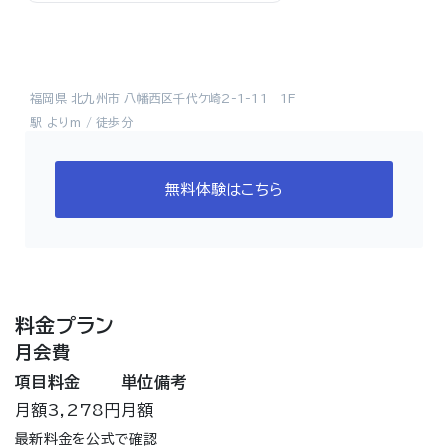
福岡県 北九州市 八幡西区千代ケ崎2-1-11 1F
駅 よりm / 徒歩分
無料体験はこちら
料金プラン
月会費
項目
料金
単位
備考
月額
3,278円
月額
最新料金を公式で確認