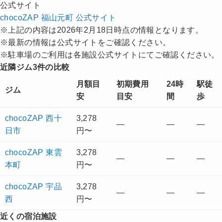
公式サイト
chocoZAP 福山元町 公式サイト
※上記の内容は2026年2月18日時点の情報となります。
※最新の情報は公式サイトをご確認ください。
※駐車場のご利用は各施設公式サイトにてご確認ください。
近隣ジム3件の比較
月額目
初期費用
24時
駅徒
ジム
安
目安
間
歩
chocoZAP 西十
3,278
—
—
—
日市
円〜
chocoZAP 東雲
3,278
—
—
—
本町
円〜
chocoZAP 宇品
3,278
—
—
—
西
円〜
近くの宿泊施設