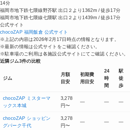
14分
福岡市地下鉄七隈線野芥駅 出口２より1362m / 徒歩17分
福岡市地下鉄七隈線七隈駅 出口２より1439m / 徒歩17分
公式サイト
chocoZAP 福岡飯倉 公式サイト
※上記の内容は2026年2月17日時点の情報となります。
※最新の情報は公式サイトをご確認ください。
※駐車場のご利用は各施設公式サイトにてご確認ください。
近隣ジム3件の比較
24
駅
月額
初期費
ジム
時
徒
目安
用目安
間
歩
chocoZAP ミスターマ
3,278
—
—
—
ックス本城
円〜
chocoZAP ショッピン
3,278
—
—
—
グパーク千代
円〜