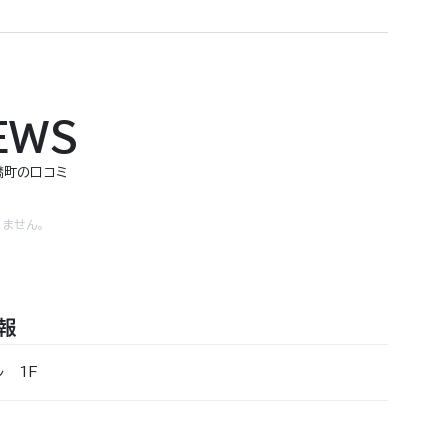
EWS
猴橋町の口コミ
ません。
報
ル 1F