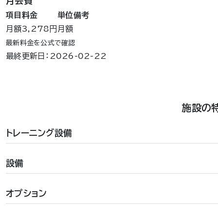
月会費
項目
料金
単位
備考
月額
3,278円
月額
最新料金を公式で確認
最終更新日：2026-02-22
施設の
トレーニング設備
設備
オプション