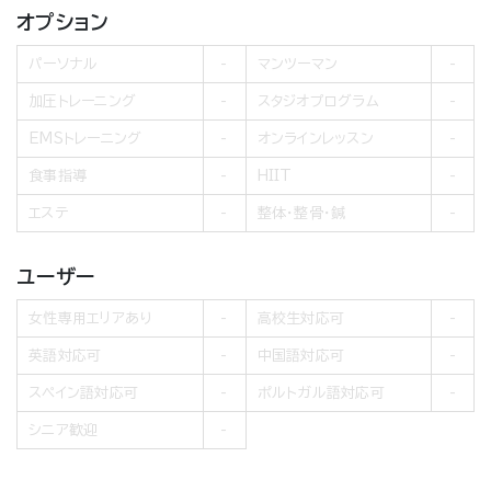
オプション
パーソナル
マンツーマン
加圧トレーニング
スタジオプログラム
EMSトレーニング
オンラインレッスン
食事指導
HIIT
エステ
整体・整骨・鍼
ユーザー
女性専用エリアあり
高校生対応可
英語対応可
中国語対応可
スペイン語対応可
ポルトガル語対応可
シニア歓迎