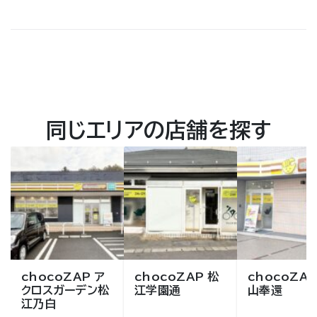
同じエリアの店舗を探す
chocoZAP ア
chocoZAP 松
chocoZAP
クロスガーデン松
江学園通
山奉還
江乃白