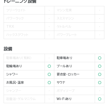
トレーニング設備
フリーウェイト
マシン充実
パワーラック
スミスマシン
TRX
ケトルベル
ハックスクワット
パワープレート
設備
駐車場あり（有料）
駐車場あり
駐輪場あり
プールあり
シャワー
更衣室・ロッカー
お風呂・温泉
サウナ
シャンプー
ボディソープ
岩盤浴・ゲルマニウム
Wi-Fiあり