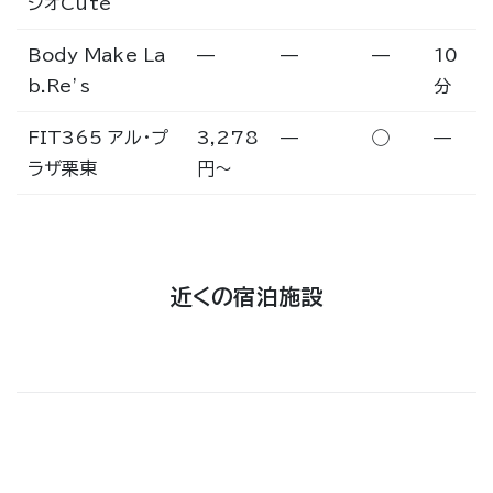
ジオCute
Body Make La
—
—
—
10
b.Re’s
分
FIT365 アル・プ
3,278
—
◯
—
ラザ栗東
円〜
近くの宿泊施設