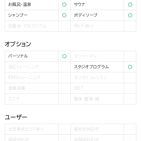
お風呂・温泉
サウナ
シャンプー
ボディソープ
岩盤浴・ゲルマニウム
Wi-Fiあり
オプション
パーソナル
マンツーマン
加圧トレーニング
スタジオプログラム
EMSトレーニング
オンラインレッスン
食事指導
HIIT
エステ
整体・整骨・鍼
ユーザー
女性専用エリアあり
高校生対応可
英語対応可
中国語対応可