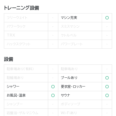
トレーニング設備
フリーウェイト
マシン充実
パワーラック
スミスマシン
TRX
ケトルベル
ハックスクワット
パワープレート
設備
駐車場あり（有料）
駐車場あり
駐輪場あり
プールあり
シャワー
更衣室・ロッカー
お風呂・温泉
サウナ
シャンプー
ボディソープ
岩盤浴・ゲルマニウム
Wi-Fiあり