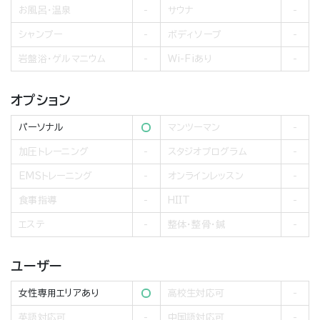
お風呂・温泉
サウナ
シャンプー
ボディソープ
岩盤浴・ゲルマニウム
Wi-Fiあり
オプション
パーソナル
マンツーマン
加圧トレーニング
スタジオプログラム
EMSトレーニング
オンラインレッスン
食事指導
HIIT
エステ
整体・整骨・鍼
ユーザー
女性専用エリアあり
高校生対応可
英語対応可
中国語対応可