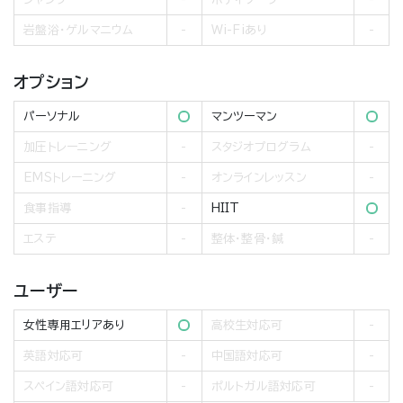
岩盤浴・ゲルマニウム
Wi-Fiあり
オプション
パーソナル
マンツーマン
加圧トレーニング
スタジオプログラム
EMSトレーニング
オンラインレッスン
食事指導
HIIT
エステ
整体・整骨・鍼
ユーザー
女性専用エリアあり
高校生対応可
英語対応可
中国語対応可
スペイン語対応可
ポルトガル語対応可