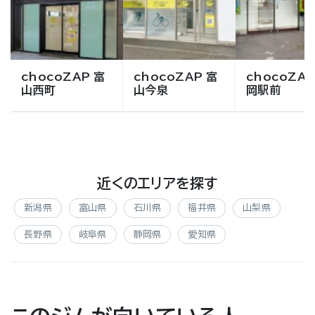
chocoZAP 富
chocoZAP 富
chocoZAP
山西町
山今泉
岡駅前
近くのエリアを探す
新潟県
富山県
石川県
福井県
山梨県
長野県
岐阜県
静岡県
愛知県