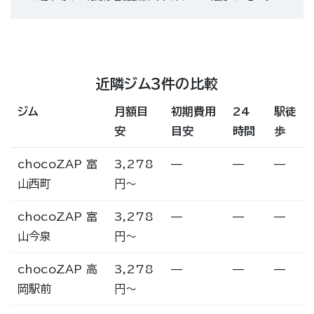
近隣ジム3件の比較
ジム
月額目
初期費用
24
駅徒
安
目安
時間
歩
chocoZAP 富
3,278
—
—
—
山西町
円〜
chocoZAP 富
3,278
—
—
—
山今泉
円〜
chocoZAP 高
3,278
—
—
—
岡駅前
円〜