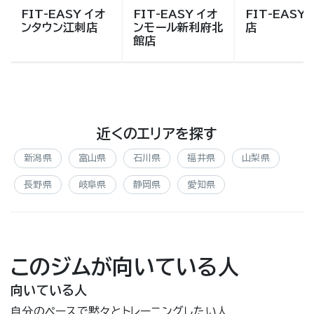
FIT-EASY イオ
FIT-EASY イオ
FIT-EASY
ンタウン江刺店
ンモール新利府北
店
館店
近くのエリアを探す
新潟県
富山県
石川県
福井県
山梨県
長野県
岐阜県
静岡県
愛知県
このジムが向いている人
向いている人
自分のペースで黙々とトレーニングしたい人