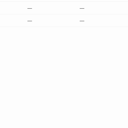
—
—
—
—