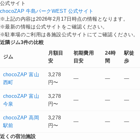
公式サイト
chocoZAP 牛島パークWEST 公式サイト
※上記の内容は2026年2月17日時点の情報となります。
※最新の情報は公式サイトをご確認ください。
※駐車場のご利用は各施設公式サイトにてご確認ください。
近隣ジム3件の比較
月額目
初期費用
24時
駅徒
ジム
安
目安
間
歩
chocoZAP 富山
3,278
—
—
—
西町
円〜
chocoZAP 富山
3,278
—
—
—
今泉
円〜
chocoZAP 高岡
3,278
—
—
—
駅前
円〜
近くの宿泊施設