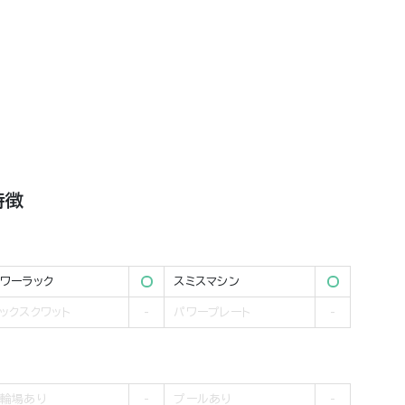
特徴
ワーラック
スミスマシン
ックスクワット
パワープレート
輪場あり
プールあり