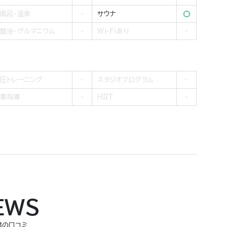
風呂・温泉
サウナ
盤浴・ゲルマニウム
Wi-Fiあり
圧トレーニング
スタジオプログラム
事指導
HIIT
EWS
豊橋の口コミ