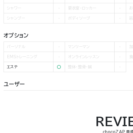
シャワー
更衣室・ロッカー
お
シャンプー
ボディソープ
岩
オプション
パーソナル
マンツーマン
加
EMSトレーニング
オンラインレッスン
食
エステ
整体・整骨・鍼
ユーザー
REVI
chocoZAP 