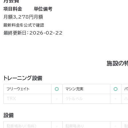
月会費
項目
料金
単位
備考
月額
3,278円
月額
最新料金を公式で確認
最終更新日：2026-02-22
施設の
トレーニング設備
フリーウェイト
マシン充実
パ
TRX
ケトルベル
ハ
設備
駐車場あり（有料）
駐車場あり
駐