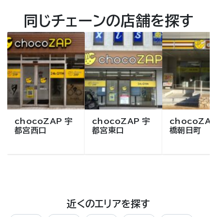
同じチェーンの店舗を探す
chocoZAP 宇
chocoZAP 宇
chocoZAP
都宮西口
都宮東口
橋朝日町
近くのエリアを探す