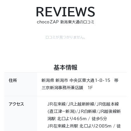
REVIEWS
chocoZAP 新潟東大通の口コミ
口コミが見つかりません。
基本情報
住所
新潟県 新潟市 中央区東大通1-8-15 帯
三京新潟事務所兼店舗 1F
アクセス
JR在来線/ＪＲ上越新幹線/ＪＲ信越本線
(直江津−新潟)/ＪＲ白新線/ＪＲ越後線新
潟駅 北口より465m / 徒歩5分
JR在来線上所駅 北口より2085m / 徒