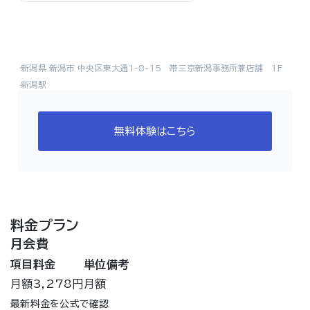
新潟県 新潟市 中央区東大通1-8-15 帯三京新潟事務所兼店舗 1F
新潟駅
無料体験はこちら
料金プラン
月会費
項目
料金
単位
備考
月額
3,278円
月額
最新料金を公式で確認