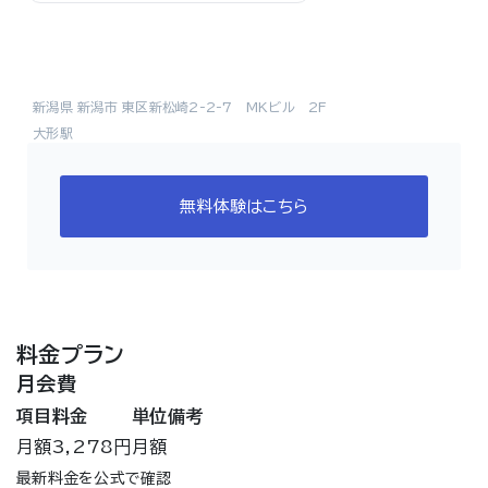
新潟県 新潟市 東区新松崎2-2-7 MKビル 2F
大形駅
無料体験はこちら
料金プラン
月会費
項目
料金
単位
備考
月額
3,278円
月額
最新料金を公式で確認