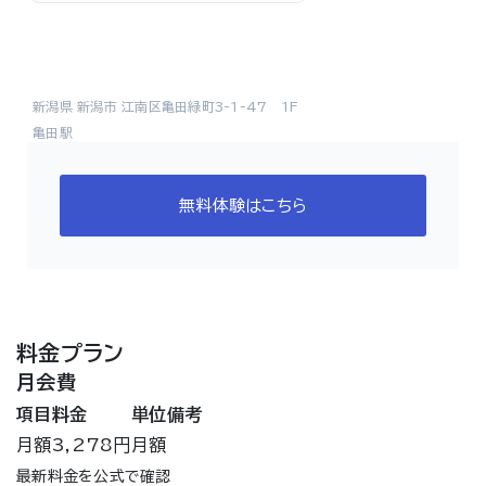
新潟県 新潟市 江南区亀田緑町3-1-47 1F
亀田駅
無料体験はこちら
料金プラン
月会費
項目
料金
単位
備考
月額
3,278円
月額
最新料金を公式で確認