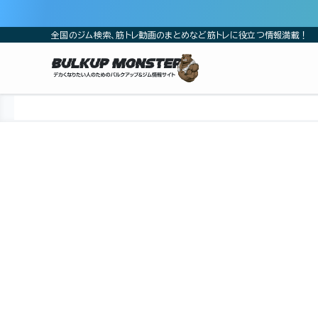
全国のジム検索、筋トレ動画のまとめなど筋トレに役立つ情報満載！
ホーム
ジム
東北
宮城県
仙台市
仙台市青葉区