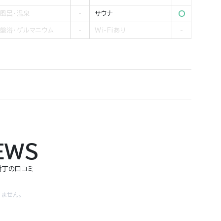
風呂・温泉
サウナ
盤浴・ゲルマニウム
Wi-Fiあり
EWS
四番丁の口コミ
ません。