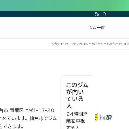
ジム一覧
このジム
が向い
ている
人
仙台市 青葉区上杉1-17-20
24時間営
とめています。 仙台市でジム
業を重視
もできます。
する人