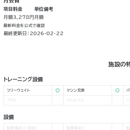
月会費
項目
料金
単位
備考
月額
3,278円
月額
最新料金を公式で確認
最終更新日：2026-02-22
施設の
トレーニング設備
フリーウェイト
マシン充実
パ
TRX
ケトルベル
ハ
設備
駐車場あり（有料）
駐車場あり
駐