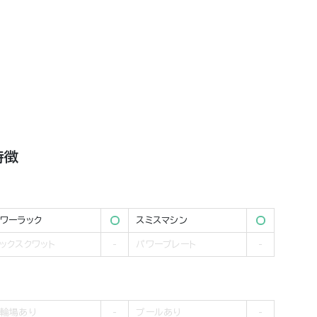
特徴
ワーラック
スミスマシン
ックスクワット
パワープレート
輪場あり
プールあり