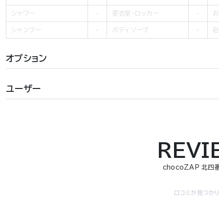
シャワー
更衣室・ロッカー
お
シャンプー
ボディソープ
岩
オプション
ユーザー
REVI
chocoZAP 北
口コミが見つかり