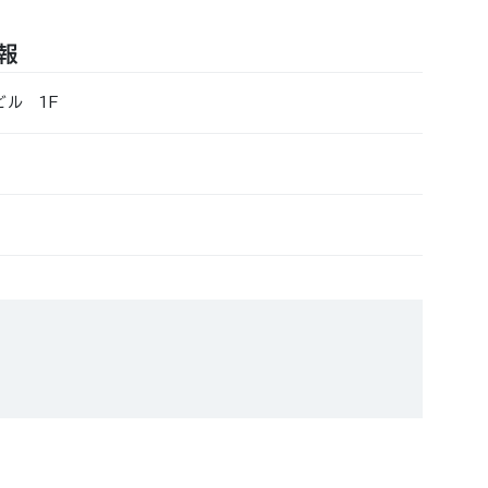
報
ビル 1F