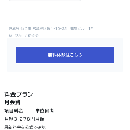
宮城県 仙台市 宮城野区栄4-10-33 郷家ビル 1F
駅 よりm / 徒歩分
無料体験はこちら
料金プラン
月会費
項目
料金
単位
備考
月額
3,278円
月額
最新料金を公式で確認