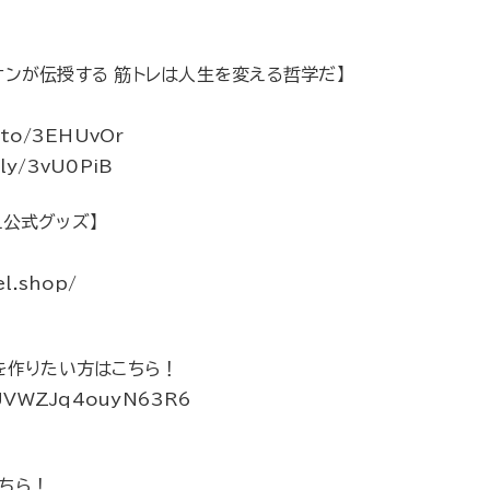
オンが伝授する 筋トレは人生を変える哲学だ】
.to/3EHUvOr
ly/3vU0PiB
EL公式グッズ】
！
el.shop/
画を作りたい方はこちら！
uDUVWZJq4ouyN63R6
ちら！