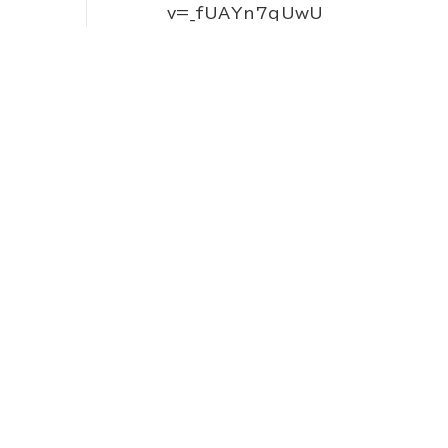
v=_fUAYn7qUwU