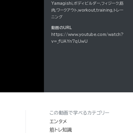
Yamagishi,ボディビルダー,フィジーク,筋
肉,ワークアウト,workout,training,トレー
ニング
動画のURL
https://www.youtube.com/watch?
v=_fUAYn7qUwU
この動画で学べるカテゴリー
エンタメ
筋トレ知識