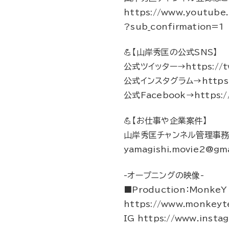
https://www.youtub
?sub_confirmation=1
💪【山岸秀匡の公式SNS】
公式ツイッター→https://tw
公式インスタグラム→https://
公式Facebook→https://
💪【お仕事や企業案件】
山岸秀匡チャンネル管理事
yamagishi.movie2@gma
-オープニングの映像-
■Production：MonkeY 
https://www.monkeyte
IG https://www.insta