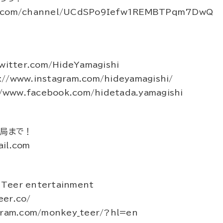
e.com/channel/UCdSPo9Iefw1REMBTPqm7DwQ
itter.com/HideYamagishi
www.instagram.com/hideyamagishi/
www.facebook.com/hidetada.yamagishi
務局まで！
il.com
Teer entertainment
er.co/
gram.com/monkey_teer/?hl=en