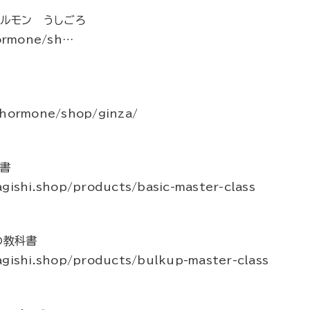
ホルモン うしごろ
hormone/sh…
/hormone/shop/ginza/
書
gishi.shop/products/basic-master-class
の教科書
agishi.shop/products/bulkup-master-class