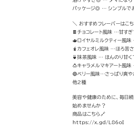
溶けやすさ◎ … ダマになら
パッケージ◎ … シンプル
＼ おすすめフレーバーはこち
🍫チョコレート風味 …甘す
🫖ロイヤルミルクティー風味
🧋カフェオレ風味 …ほろ苦
🍵抹茶風味 … ほんのり甘
🍮キャラメルマキアート風味
🔵ベリー風味…さっぱり爽
他2種
美容や健康のために、毎日続
始めませんか？
商品はこちら🔗
https://x.gd/L86oI