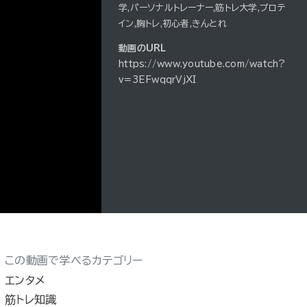
学,パーソナルトレーナー,筋トレ大学,プロテ
イン,胸トレ,初心者,きんとれ
動画のURL
https://www.youtube.com/watch?
v=3EFwqqrVjXI
この動画で学べるカテゴリー
エンタメ
筋トレ知識