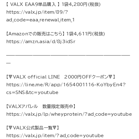
【 VALX EAA9単品購入 】 1袋4,280円(税抜)
https://valx.jp/item/89/?
ad_code=eaa_renewal_item_1
【Amazonでの販売はこちら】 1袋4,611円(税抜)
https://amzn.asia/d/8j3idSr
————————————————————————————
—
【🔻VALX official LINE 2000円OFFクーポン🔻】
https://line.me/R/app/1654001116-KoYbyEn4?
cs=SNS&tc=youtube
【VALXアパレル 数量限定販売中】
https://valx.jp/lp/wheyprotein/?ad_code=youtube
【🔻VALX公式製品一覧🔻】
https://valx.jp/item/?ad_code=youtube