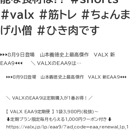
#valx #筋トレ #ちょんま
げ小僧 ＃ひき肉です
▶︎▶︎▶︎8月9日登場 山本義徳史上最高傑作 VALX 新
EAA9◀︎◀︎◀︎ ＼ VALXのEAA9は…
▶︎▶︎▶︎8月9日登場 山本義徳史上最高傑作 VALX 新EAA9◀︎◀︎◀︎
＼ VALXのEAA9は定期購入が1番お得！／
【 VALX EAA9定期便 】 1袋3,980円(税抜)〜
⬇︎定期プラン限定毎月もらえる1,000円クーポン付き⬇︎
https://valx.jp/lp/eaa9/?ad_code=eaa_renewal_lp_1