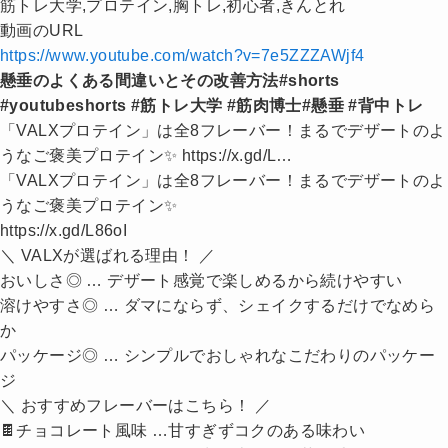
筋トレ大学,プロテイン,胸トレ,初心者,きんとれ
動画のURL
https://www.youtube.com/watch?v=7e5ZZZAWjf4
懸垂のよくある間違いとその改善方法#shorts
#youtubeshorts #筋トレ大学 #筋肉博士#懸垂 #背中トレ
「VALXプロテイン」は全8フレーバー！まるでデザートのよ
うなご褒美プロテイン✨ https://x.gd/L…
「VALXプロテイン」は全8フレーバー！まるでデザートのよ
うなご褒美プロテイン✨
https://x.gd/L86oI
＼ VALXが選ばれる理由！ ／
おいしさ◎ … デザート感覚で楽しめるから続けやすい
溶けやすさ◎ … ダマにならず、シェイクするだけでなめら
か
パッケージ◎ … シンプルでおしゃれなこだわりのパッケー
ジ
＼ おすすめフレーバーはこちら！ ／
🍫チョコレート風味 …甘すぎずコクのある味わい