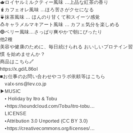
🫖ロイヤルミルクティー風味 …上品な紅茶の香り
🧋カフェオレ風味 …ほろ苦さがクセになる
🍵抹茶風味 … ほんのり甘くて和スイーツ感覚
🍮キャラメルマキアート風味 … カフェ気分を楽しめる
🔵ベリー風味…さっぱり爽やかで朝にぴったり
他2種
美容や健康のために、毎日続けられる おいしいプロテイン習
慣 を始めませんか？
商品はこちら🔗
https://x.gd/L86oI
■お仕事のお問い合わせやコラボ依頼等はこちら
valx-sns@lev.co.jp
▶︎MUSIC
• Holiday by Itro & Tobu
•https://soundcloud.com/7obu/itro-tobu…
LICENSE
•Attribution 3.0 Unported (CC BY 3.0)
•https://creativecommons.org/licenses/…