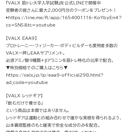
『VALX 筋トレ大学入学試験』を公式LINEで開催中
受験者の皆さんに最大2,000円分のクーポンをプレゼント！
▶︎https://line.me/R/app/1654001116-KoYbyEn4?
cs=SNS&tc=youtube
【VALX EAA9】
プロトレーニー・フィジーカー・ボディビルダーも愛用者多数の
VALX一押しEAAサプリメント。
必須アミノ酸9種類+βアラニンを筋トレ特化の比率で配合。
▼特別価格でのご購入はこちら▼
https://valx.jp/lp/eaa9-official298.html?
ad_code=youtube
【VALX レッドギア】
「飲むだけで痩せる」
という商品は本質ではありません。
レッドギアは運動との組み合わせで確かな実感を得られるよう、
山本義徳監修のもと確実で安全な成分のみを配合。